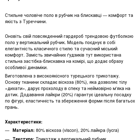
Стильне чоловіче поло в рубчик на блискавці — комфорт та
якість з Туреччини.
Оновіть свій повсякденний гардероб трендовою футболкою
поло у вертикальний рубчик. Модель поєднує в собі
елегантність класичного стилю та сучасний міський
комфорт. Замість звичайних ґудзиків тут використана
стильна застібка-блискавка на комірі, що додає образу
особливої динаміки.
Виготовлена з високоякісного турецького трикотажу.
Основу тканини складає віскоза (80%), яка дозволяє тілу
«дихати», дарує прохолоду в спеку та неймовірно м'яка на
дотик. Додавання лайкри (20%) гарантує ідеальну посадку
по фігурі, еластичність та збереження форми після багатьох
прань.
Характеристики:
Матеріал:
80% віскоза (viscon), 20% лайкра (lycra)
Текстура:
Трикотаж у вертикальний рубчик