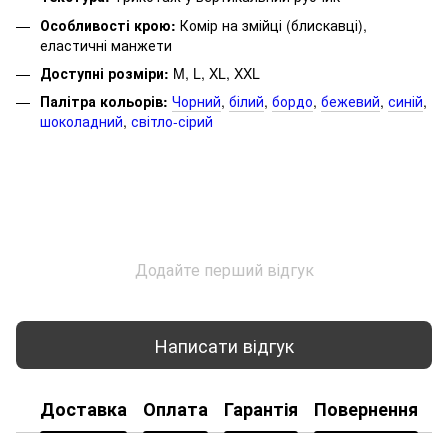
Особливості крою:
Комір на змійці (блискавці),
еластичні манжети
Доступні розміри:
M, L, XL, XXL
Палітра кольорів:
Чорний
,
білий
,
бордо
,
бежевий
,
синій
,
шоколадний
,
світло-сірий
Додайте перший відгук
Написати відгук
Доставка
Оплата
Гарантія
Повернення
К