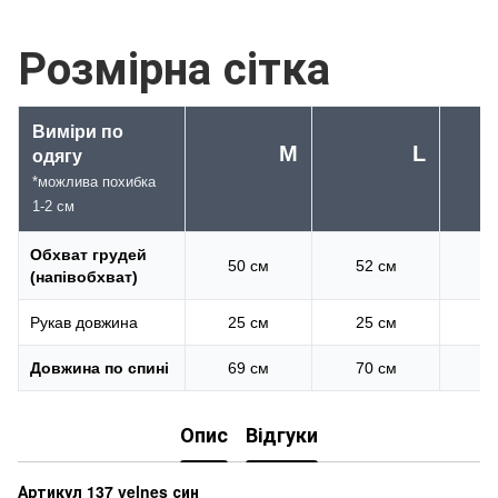
Розмірна сітка
Виміри по
M
L
одягу
*можлива похибка
1-2 см
Обхват грудей
50 см
52 см
(напівобхват)
Рукав довжина
25 см
25 см
Довжина по спині
69 см
70 см
Опис
Відгуки
Артикул 137 velnes син