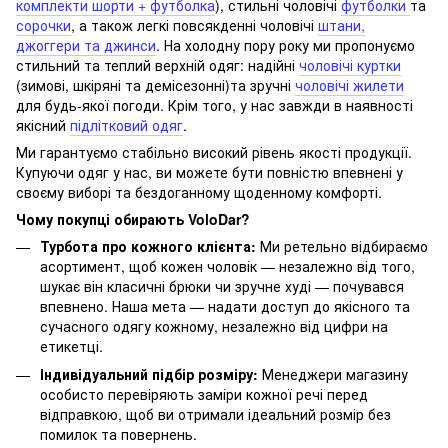
комплекти шорти + футболка
), стильні чоловічі
футболки
та
сорочки
, а також легкі повсякденні чоловічі
штани,
джоггери та джинси
. На холодну пору року ми пропонуємо
стильний та теплий верхній одяг: надійні
чоловічі куртки
(зимові, шкіряні та демісезонні)та зручні
чоловічі жилети
для будь-якої погоди. Крім того, у нас завжди в наявності
якісний
підлітковий одяг
.
Ми гарантуємо стабільно високий рівень якості продукції.
Купуючи одяг у нас, ви можете бути повністю впевнені у
своєму виборі та бездоганному щоденному комфорті.
Чому покупці обирають VoloDar?
Турбота про кожного клієнта:
Ми ретельно відбираємо
асортимент, щоб кожен чоловік — незалежно від того,
шукає він класичні брюки чи зручне худі — почувався
впевнено. Наша мета — надати доступ до якісного та
сучасного одягу кожному, незалежно від цифри на
етикетці.
Індивідуальний підбір розміру:
Менеджери магазину
особисто перевіряють заміри кожної речі перед
відправкою, щоб ви отримали ідеальний розмір без
помилок та повернень.