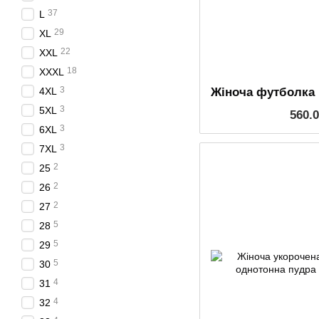
37
L
29
XL
22
XXL
18
XXXL
3
4XL
3
5XL
560.
3
6XL
3
7XL
2
25
2
26
2
27
5
28
5
29
5
30
4
31
4
32