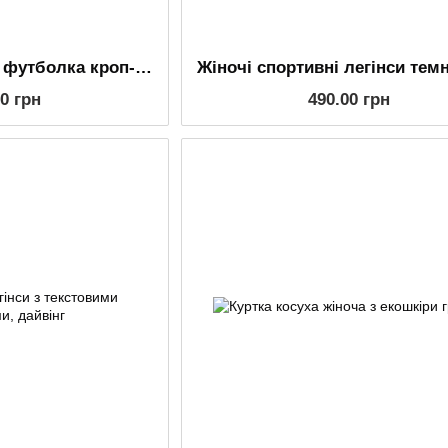
Жіноча укорочена футболка кроп-топ однотонна шоколадна на короткий рукав
00 грн
490.00 грн