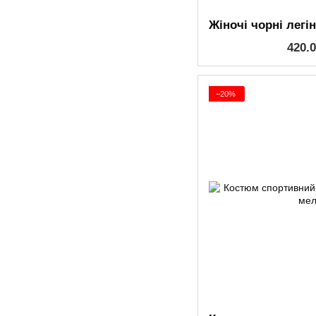
420.
−20%