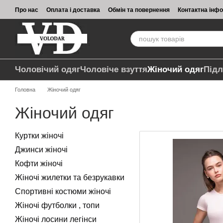
Перейти до основного контенту
Про нас
Оплата і доставка
Обмін та повернення
Контактна інф
Чоловічий одяг
Чоловіче взуття
Жіночий одяг
Підл
Головна
Жіночий одяг
Жіночий одяг
Куртки жіночі
Джинси жіночі
Кофти жіночі
Жіночі жилетки та безрукавки
Спортивні костюми жіночі
Жіночі футболки , топи
Жіночі лосини легінси