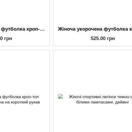
Жіноча укорочена футболка кроп-топ однотонна пудра на короткий рукав
00 грн
525.00 грн