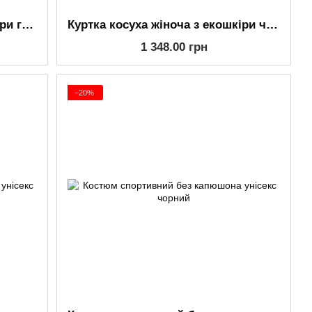
Куртка косуха жіноча з екошкіри графіт
Куртка косуха жіноча з екошкіри чорна
1 348.00 грн
−20%