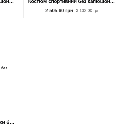
Костюм спортивний без капюшона унісекс індиго
Костюм спортивний без капюшона унісекс чорний
2 505.60 грн
3 132.00 грн
Костюм спортивний із плащівки без капюшона унісекс світло-сірий