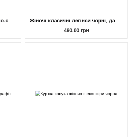
Жіночі спортивні легінси темно-сині з білими лампасами, дайвінг
Жіночі класичні легінси чорні, дайвінг із задніми кишенями
490.00 грн