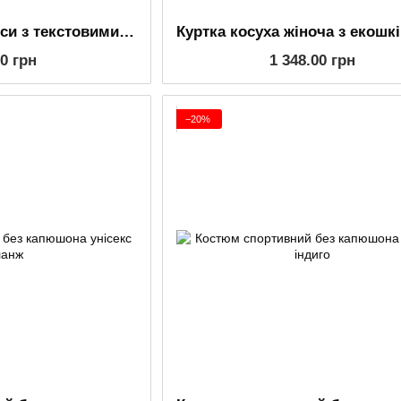
Жіночі чорні легінси з текстовими лампасами, дайвінг
00 грн
1 348.00 грн
−20%