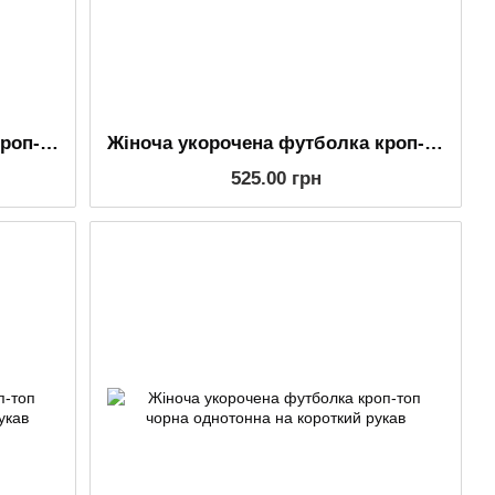
Жіноча укорочена футболка кроп-топ однотонна біла на короткий рукав
Жіноча укорочена футболка кроп-топ м'ятна однотонна на короткий рукав
525.00 грн