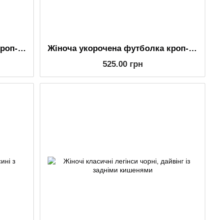
Жіноча укорочена футболка кроп-топ червона однотонна на короткий рукав
Жіноча укорочена футболка кроп-топ чорна однотонна на короткий рукав
525.00 грн