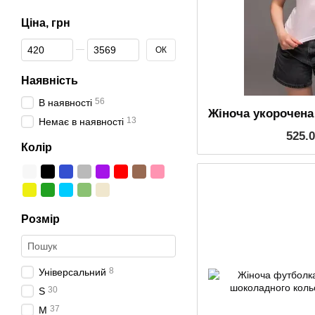
Ціна, грн
Від Ціна, грн
До Ціна, грн
ОК
Наявність
56
В наявності
13
Немає в наявності
525.
Колір
Розмір
8
Універсальний
30
S
37
M