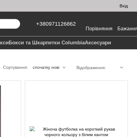
Вхід
+380971126862
Порівняння
Бажанн
кси
Бокси та Шкарпетки Columbia
Аксесуари
Сортування:
спочатку нові
Відображення: