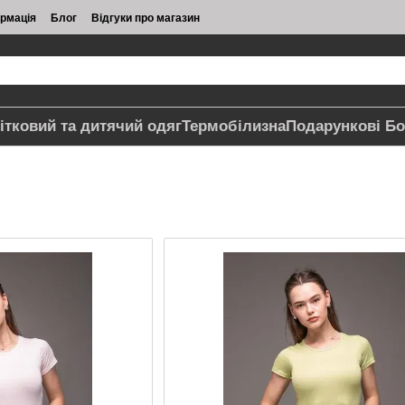
ормація
Блог
Відгуки про магазин
ітковий та дитячий одяг
Термобілизна
Подарункові Бо