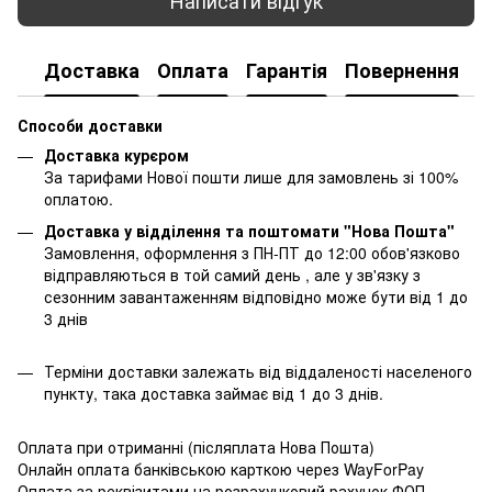
Доставка
Оплата
Гарантія
Повернення
К
Способи доставки
Доставка курєром
За тарифами Нової пошти лише для замовлень зі 100%
оплатою.
Доставка у відділення та поштомати "Нова Пошта"
Замовлення, оформлення з ПН-ПТ до 12:00 обов'язково
відправляються в той самий день , але у зв'язку з
сезонним завантаженням відповідно може бути від 1 до
3 днів
Терміни доставки залежать від віддаленості населеного
пункту, така доставка займає від 1 до 3 днів.
Оплата при отриманні (післяплата Нова Пошта)
Онлайн оплата банківською карткою через WayForPay
Оплата за реквізитами на розрахунковий рахунок ФОП