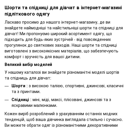
Шорти та спідниці для дівчат в інтернет-магазині
підліткового одягу
Ласкаво просимо до нашого інтернет-магазину, де ви
знайдете наймодніші та найстильніші шорти та спідниці для
дівчат! Ми пропонуємо широкий асортимент одягу, що
підходить для будь-яких зустрічей - від повсякденних
прогулянок до святкових заходів. Наші шорти та спідниці
виготовлені з високоякісних матеріалів, що забезпечують
комфорт і зручність для вашої дитини.
Великий вибір моделей
У нашому каталозі ви знайдете різноманітні моделі шортів
та спідниць для дівчат:
Шорти
: з високою талією, спортивні, джинсові, класичні
та з принтами.
Спідниці
: міні, міді, максі, плісовані, джинсові та з
яскравими малюнками.
Кожен виріб розроблений з урахуванням останніх модних
тенденцій, щоб ваша дівчинка виглядала стильно і сучасно.
Ви можете обрати одяг із різноманітними декоративними