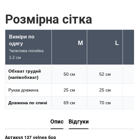
Розмірна сітка
Виміри по
M
L
одягу
*можлива похибка
1-2 см
Обхват грудей
50 см
52 см
(напівобхват)
Рукав довжина
25 см
25 см
Довжина по спині
69 см
70 см
Опис
Відгуки
Артикул 137 velnes бор