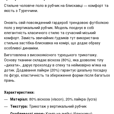
Стильне чоловіче поло в рубчик на блискавці — комфорт та
якість з Туреччини.
Оновіть свій повсякденний гардероб трендовою футболкою
поло у вертикальний рубчик. Модель поєднує в собі
елегантність класичного стилю та сучасний міський
комфорт. Замість звичайних ґудзиків тут використана
стильна застібка-блискавка на комірі, що додає образу
особливої динаміки.
Виготовлена з високоякісного турецького трикотажу.
Основу тканини складає віскоза (80%), яка дозволяє тілу
«дихати», дарує прохолоду в спеку та неймовірно м'яка на
дотик. Додавання лайкри (20%) гарантує ідеальну посадку
по фігурі, еластичність та збереження форми після багатьох
прань.
Характеристики:
Матеріал:
80% віскоза (viscon), 20% лайкра (lycra)
Текстура:
Трикотаж у вертикальний рубчик
Особливості крою:
Комір на змійці (блискавці),