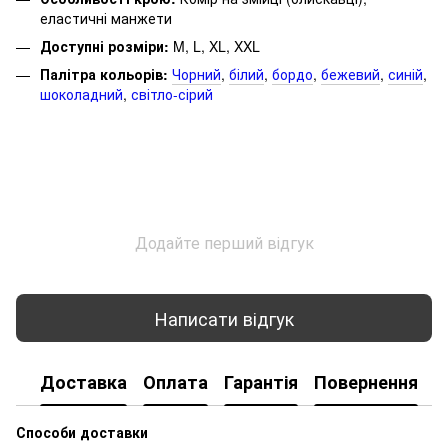
еластичні манжети
Доступні розміри:
M, L, XL, XXL
Палітра кольорів:
Чорний
,
білий
,
бордо
,
бежевий
,
синій
,
шоколадний
,
світло-сірий
Додайте перший відгук
Написати відгук
Доставка
Оплата
Гарантія
Повернення
К
Способи доставки