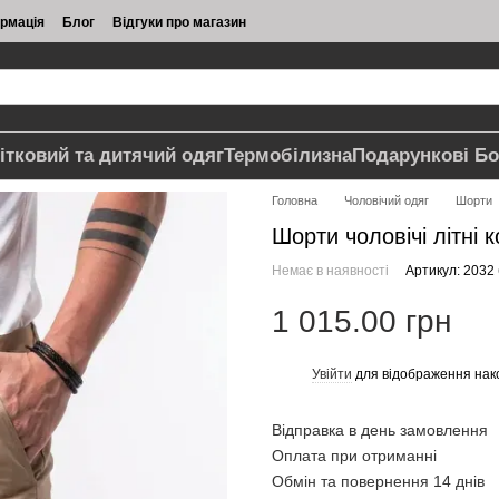
ормація
Блог
Відгуки про магазин
ітковий та дитячий одяг
Термобілизна
Подарункові Бо
Головна
Чоловічий одяг
Шорти
Шорти чоловічі літні 
Немає в наявності
Артикул: 2032
1 015.00 грн
Увійти
для відображення нак
%
Відправка в день замовлення
Оплата при отриманні
Обмін та повернення 14 днів