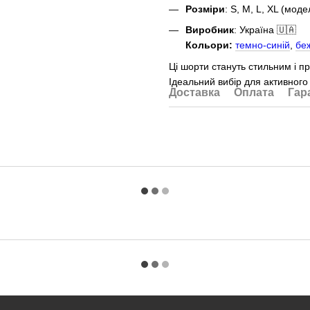
Розміри
: S, M, L, XL (мод
Виробник
: Україна 🇺🇦
Кольори:
темно-синій
,
бе
Ці шорти стануть стильним і п
Ідеальний вибір для активного 
Доставка
Оплата
Гар