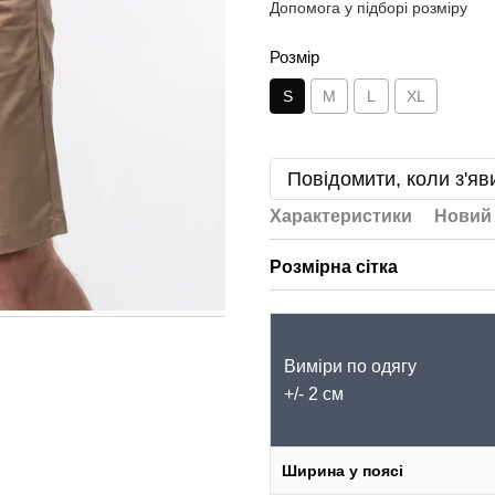
Допомога у підборі розміру
Розмір
S
M
L
XL
Повідомити, коли з'яв
Характеристики
Новий 
Розмірна сітка
Виміри по одягу
+/- 2 см
Ширина у поясі