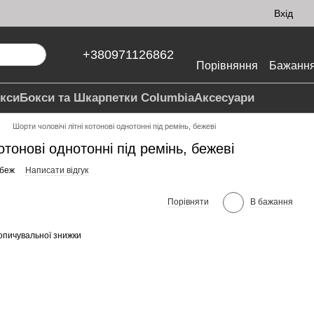
Вхід
+380971126862
Порівняння
Бажанн
кси
Бокси та Шкарпетки Columbia
Аксесуари
Шорти чоловічі літні котонові однотонні під ремінь, бежеві
котонові однотонні під ремінь, бежеві
 беж
Написати відгук
Порівняти
В бажання
опичувальної знижки