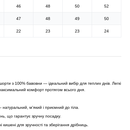
46
48
50
52
47
48
49
50
22
23
23
24
 шорти з 100% бавовни — ідеальний вибір для теплих днів. Легкі
 максимальний комфорт протягом всього дня.
 натуральний, м'який і приємний до тіла.
інь, що гарантує зручну посадку.
адні кишені для зручності та зберігання дрібниць.