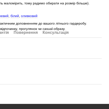
ель маломірить, тому радимо обирати на розмір більше).
жевий
,
білий
,
оливковий
рактичним доповненням до вашого літнього гардеробу.
відпочинку, прогулянок чи casual-образу.
антія
Повернення
Консультація