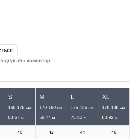
иться
відгук або коментар
S
M
L
XL
160-175 см
170-180 см
175-185 см
178-188 см
58-67 кг
68-74 кг
75-82 кг
83-92 кг
40
42
44
46