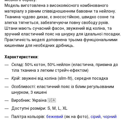
Модель виготовлена з високоякісного комбінованого
матеріалу з рівним співвідношенням бавовни та нейлону.
Тканина чудово дихає, є зносостійкою, швидко сохне та
злегка тягнеться, забезпечуючи повну свободу рухів.
Штани мають сучасний фасон, звужений від коліна, та
зручний еластичний пояс на шнурку для ідеальної посадки.
Практичність моделі доповнена трьома функціональними
кишенями для необхідних дрібниць.
Характеристики
:
Склад
: 50% котон, 50% нейлон (еластична, приємна до
тіла тканина з легким стрейч-ефектом)
Крій
: звужені від коліна (slim-fit), середня посадка
Особливості
: еластичний пояс із білим регульованим
шнурком, 3 кишені
Виробник: Україна 🇺🇦
Доступні розміри: S, M, L, XL
Палітра кольорів:
бежевий
(як на фото),
сірий
,
чорний