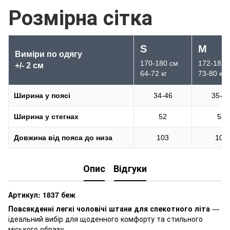
Розмірна сітка
S
M
Виміри по одягу
170-180 см
172-182 
+/- 2 см
64-72 кг
73-80 кг
Ширина у поясі
34-46
35-4
Ширина у стегнах
52
54
Довжина від пояса до низа
103
105
Опис
Відгуки
Артикул: 1837 беж
Повсякденні легкі чоловічі штани для спекотного літа
—
ідеальний вибір для щоденного комфорту та стильного
міського образу.