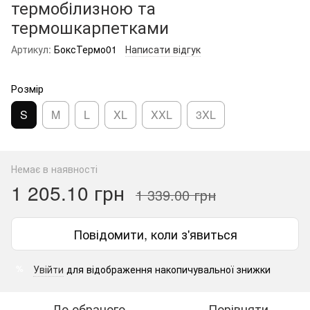
термобілизною та
термошкарпетками
Артикул:
БоксТермо01
Написати відгук
Розмір
S
M
L
XL
XXL
3XL
Немає в наявності
1 205.10 грн
1 339.00 грн
Повідомити, коли з'явиться
Увійти
для відображення накопичувальної знижки
%
До обраного
Порівняти