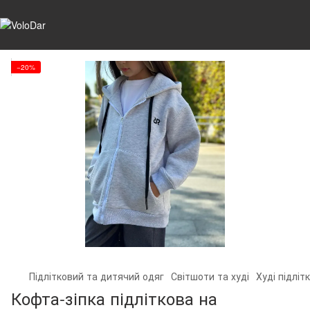
−20%
Підлітковий та дитячий одяг
Світшоти та худі
Худі підлітк
Кофта-зіпка підліткова на