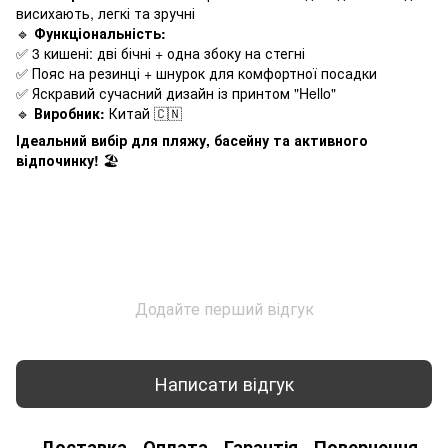
висихають, легкі та зручні
🔹
Функціональність:
✅ 3 кишені: дві бічні + одна збоку на стегні
✅ Пояс на резинці + шнурок для комфортної посадки
✅ Яскравий сучасний дизайн із принтом "Hello"
🔹
Виробник:
Китай 🇨🇳
Ідеальний вибір для пляжу, басейну та активного
відпочинку!
🏖️
Додайте перший відгук
Написати відгук
Доставка
Оплата
Гарантія
Повернення
К