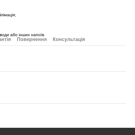
лімація;
 води або інших напоїв.
антія
Повернення
Консультація