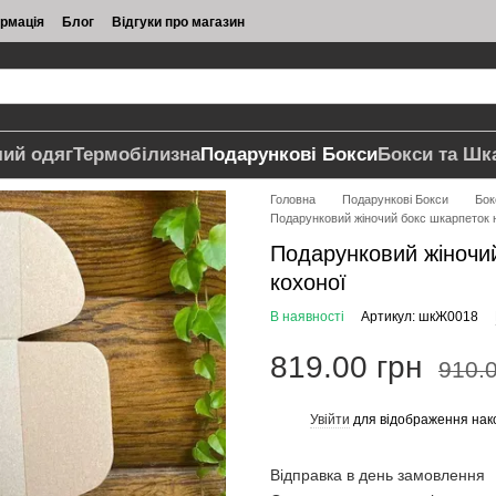
ормація
Блог
Відгуки про магазин
чий одяг
Термобілизна
Подарункові Бокси
Бокси та Шк
Головна
Подарункові Бокси
Бок
Подарунковий жіночий бокс шкарпеток н
Подарунковий жіночий
кохоної
В наявності
Артикул: шкЖ0018
819.00 грн
910.0
Увійти
для відображення нак
%
Відправка в день замовлення