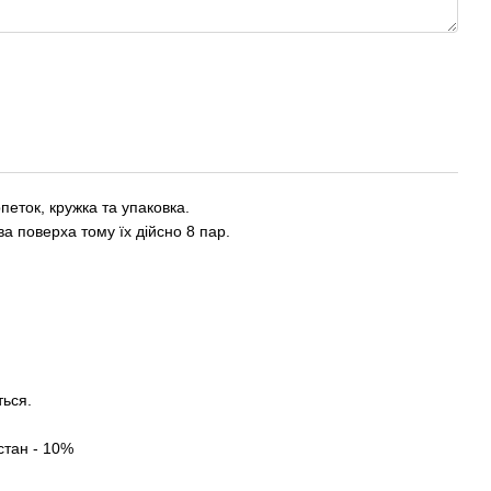
петок, кружка та упаковка.
ва поверха тому їх дійсно 8 пар.
ться.
стан - 10%