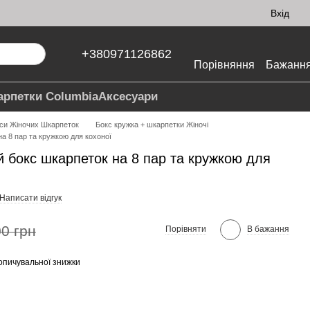
Вхід
+380971126862
Порівняння
Бажанн
арпетки Columbia
Аксесуари
си Жіночих Шкарпеток
Бокс кружка + шкарпетки Жіночі
а 8 пар та кружкою для кохоної
 бокс шкарпеток на 8 пар та кружкою для
Написати відгук
0 грн
Порівняти
В бажання
опичувальної знижки