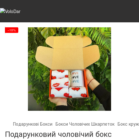
−10%
Подарункові Бокси
Бокси Чоловічих Шкарпеток
Бокс круж
Подарунковий чоловічий бокс