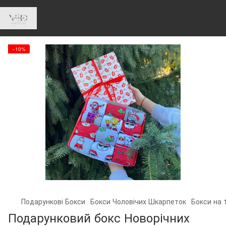
−10%
Подарункові Бокси
Бокси Чоловічих Шкарпеток
Бокси на 
Подарунковий бокс Новорічних