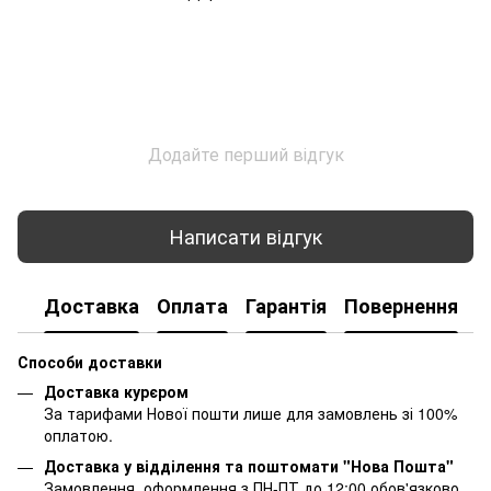
Додайте перший відгук
Написати відгук
Доставка
Оплата
Гарантія
Повернення
К
Способи доставки
Доставка курєром
За тарифами Нової пошти лише для замовлень зі 100%
оплатою.
Доставка у відділення та поштомати "Нова Пошта"
Замовлення, оформлення з ПН-ПТ до 12:00 обов'язково