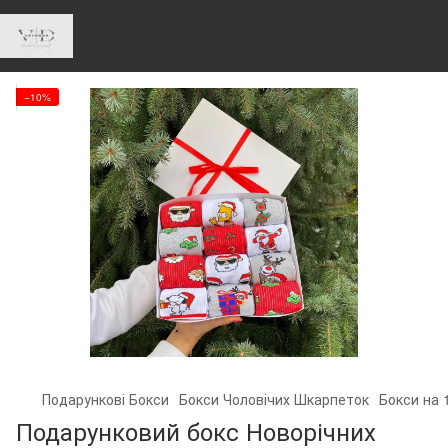
−10%
Подарункові Бокси
Бокси Чоловічих Шкарпеток
Бокси на 
Подарунковий бокс Новорічних