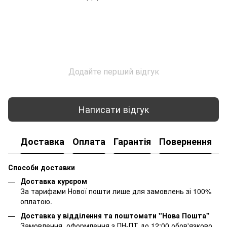
Додайте перший відгук
Написати відгук
Доставка
Оплата
Гарантія
Повернення
К
Способи доставки
Доставка курєром
За тарифами Нової пошти лише для замовлень зі 100%
оплатою.
Доставка у відділення та поштомати "Нова Пошта"
Замовлення, оформлення з ПН-ПТ до 12:00 обов'язково