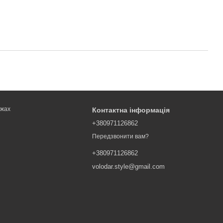
ежах
Контактна інформація
+380971126862
Передзвонити вам?
+380971126862
volodar.style@gmail.com