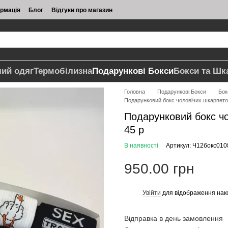
ормація
Блог
Відгуки про магазин
чий одяг
Термобілизна
Подарункові Бокси
Бокси та Шк
Головна
Подарункові Бокси
Бок
Подарунковий бокс чоловічих шкарпеток
Подарунковий бокс чо
45 р
В наявності
Артикул: Ч12бокс010
950.00 грн
Увійти
для відображення нак
%
Відправка в день замовлення