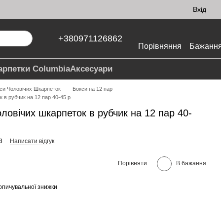
Вхід
+380971126862
Порівняння
Бажанн
арпетки Columbia
Аксесуари
си Чоловічих Шкарпеток
Бокси на 12 пар
 в рубчик на 12 пар 40-45 р
ловічих шкарпеток в рубчик на 12 пар 40-
8
Написати відгук
Порівняти
В бажання
опичувальної знижки