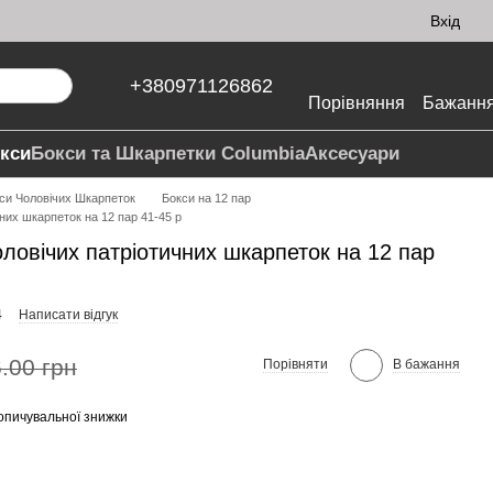
Вхід
+380971126862
Порівняння
Бажанн
кси
Бокси та Шкарпетки Columbia
Аксесуари
си Чоловічих Шкарпеток
Бокси на 12 пар
них шкарпеток на 12 пар 41-45 р
ловічих патріотичних шкарпеток на 12 пар
4
Написати відгук
.00 грн
Порівняти
В бажання
опичувальної знижки