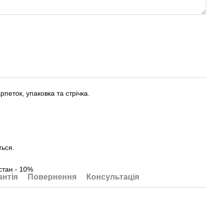
петок, упаковка та стрічка.
ться.
стан - 10%
антія
Повернення
Консультація