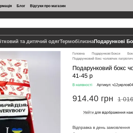
ормація
Блог
Відгуки про магазин
ітковий та дитячий одяг
Термобілизна
Подарункові Бо
Головна
Подарункові Бокси
Бок
Подарунковий бокс чоловічих патріотич
Подарунковий бокс чо
41-45 р
В наявності
Артикул: ч12укрлов0
914.40 грн
1 016
Увійти
для відображення нак
%
Відправка в день замовлення