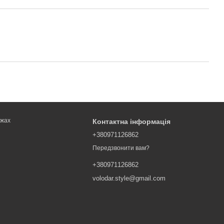
ежах
Контактна інформація
+380971126862
Передзвонити вам?
+380971126862
volodar.style@gmail.com