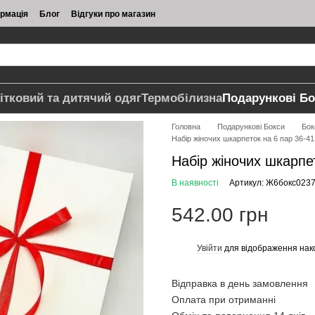
ормація
Блог
Відгуки про магазин
ітковий та дитячий одяг
Термобілизна
Подарункові Бо
Головна
Подарункові Бокси
Бок
Набір жіночих шкарпеток на 6 пар 36-41
Набір жіночих шкарпет
В наявності
Артикул: Ж6бокс023
542.00 грн
Увійти
для відображення нак
%
Відправка в день замовлення
Оплата при отриманні