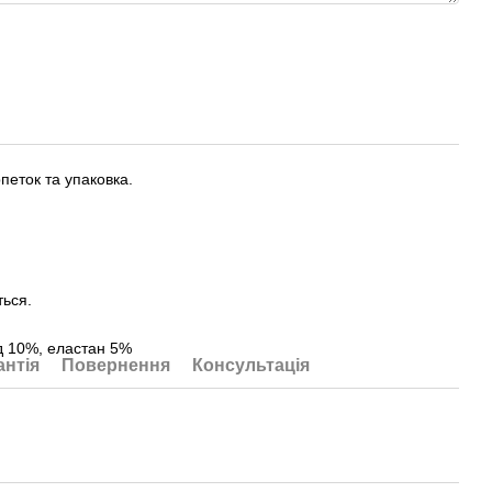
петок та упаковка.
ться.
ід 10%, еластан 5%
антія
Повернення
Консультація