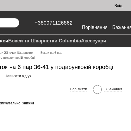
Вхід
+380971126862
Порівняння
Бажанн
кси
Бокси та Шкарпетки Columbia
Аксесуари
си Жіночих Шкарпеток
Бокси на 6 пар
 у подарунковій коробці
ок на 6 пар 36-41 у подарунковій коробці
7
Написати відгук
Порівняти
В бажання
опичувальної знижки