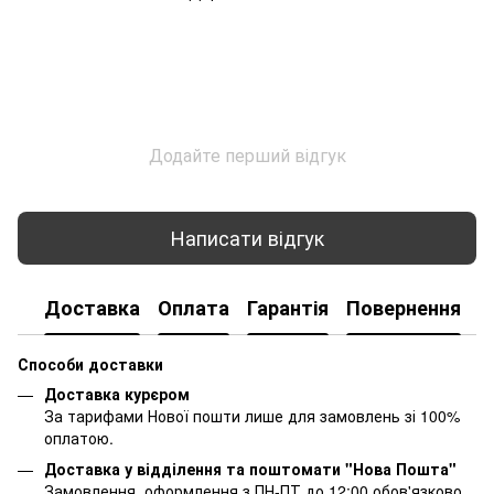
Додайте перший відгук
Написати відгук
Доставка
Оплата
Гарантія
Повернення
К
Способи доставки
Доставка курєром
За тарифами Нової пошти лише для замовлень зі 100%
оплатою.
Доставка у відділення та поштомати "Нова Пошта"
Замовлення, оформлення з ПН-ПТ до 12:00 обов'язково