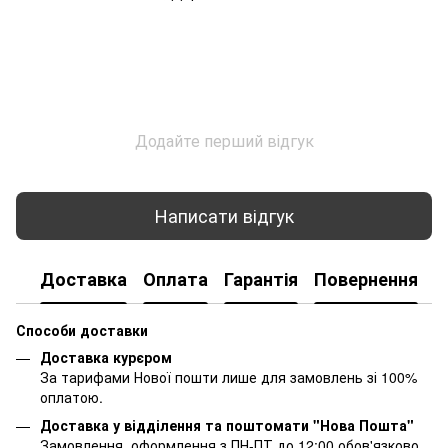
Додайте перший відгук
Написати відгук
Доставка
Оплата
Гарантія
Повернення
К
Способи доставки
Доставка курєром
За тарифами Нової пошти лише для замовлень зі 100%
оплатою.
Доставка у відділення та поштомати "Нова Пошта"
Замовлення, оформлення з ПН-ПТ до 12:00 обов'язково