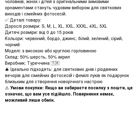
чоловіків, жінок і дітей з оригінальними зимовими
орнаментами стануть чудовим вибором для святкових
виходів і сімейних фотосесій.
✅ Деталі товару:
Дорослі розміри: S, M, L, XL, XXL, XXXL, 4XL, 5XL
Дитячі розміри: від 0 до 15 років
Кольори: червоний, бордо, джинс, білий, зелений, сірий,
чорний
Моделі: з високою або круглою горловиною
Склад: 50% шерсть, 50% акрил
Виробник: Туреччина 🇹🇷
🎄 Ідеально підходять: для святкових днів і різдвяних
вечорів для сімейних фотосесій і фемілі луків як подарунок
близьким для створення новорічного настрою
⚠️
Умови покупки: Якщо ви забираєте посилку з пошти, це
означає, що вам усе підійшло. Повернення немає,
можливий лише обмін.