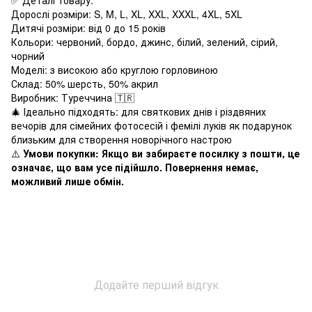
Дорослі розміри: S, M, L, XL, XXL, XXXL, 4XL, 5XL
Дитячі розміри: від 0 до 15 років
Кольори: червоний, бордо, джинс, білий, зелений, сірий,
чорний
Моделі: з високою або круглою горловиною
Склад: 50% шерсть, 50% акрил
Виробник: Туреччина 🇹🇷
🎄 Ідеально підходять: для святкових днів і різдвяних
вечорів для сімейних фотосесій і фемілі луків як подарунок
близьким для створення новорічного настрою
⚠️
Умови покупки: Якщо ви забираєте посилку з пошти, це
означає, що вам усе підійшло. Повернення немає,
можливий лише обмін.
Додайте перший відгук