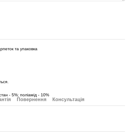
рпеток та упаковка
ться.
стан - 5%; поліамід - 10%
антія
Повернення
Консультація