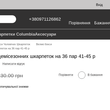
Вхід
+380971126862
Порівняння
Бажанн
арпетки Columbia
Аксесуари
си Чоловічих Шкарпеток
Великі бокси
петок на 36 пар 41-45 р
демісезонних шкарпеток на 36 пар 41-45 р
Написати відгук
130.00 грн
Порівняти
В бажання
опичувальної знижки