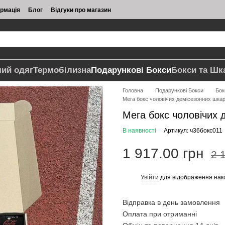
ормація
Блог
Відгуки про магазин
чий одяг
Термобілизна
Подарункові Бокси
Бокси та Шк
Головна
Подарункові Бокси
Бок
Мега бокс чоловічих демісезонних шкар
Мега бокс чоловічих 
В наявності
Артикул: ч36бокс011
1 917.00 грн
2 
Увійти
для відображення нак
%
Відправка в день замовлення
Оплата при отриманні