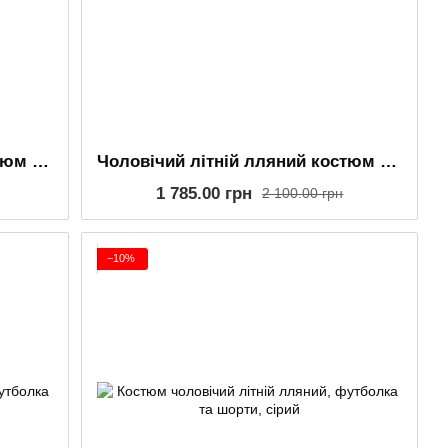
Чоловічий літній лляний костюм бежевий, сорочка та джогери (комплект)
Чоловічий літній лляний костюм молочний, сорочка та джогери (комплект)
1 785.00 грн
2 100.00 грн
−10%