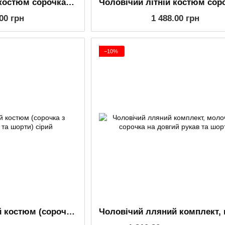
Чоловічий літній костюм сорочка та шорти з льону, бежевий
.00 грн
1 488.00 грн
−10%
Чоловічий лляний костюм (сорочка з довгим рукавом та шорти) сірий