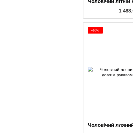
1 488
−10%