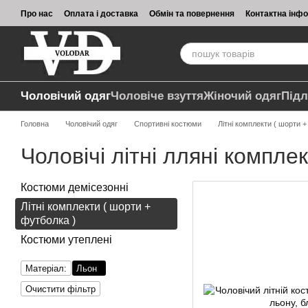
Перейти до основного контенту
Про нас
Оплата і доставка
Обмін та повернення
Контактна інф
Чоловічий одяг
Чоловіче взуття
Жіночий одяг
Підл
Головна
Чоловічий одяг
Спортивні костюми
Літні комплекти ( шорти +
Чоловічі літні лляні компле
Костюми демісезонні
Літні комплекти ( шорти +
футболка )
Костюми утеплені
Матеріал:
Льон
Очистити фільтр