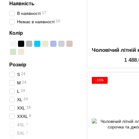
Наявність
17
В наявності
10
Немає в наявності
Колір
1 488
Розмір
24
S
−15%
24
M
24
L
24
XL
16
XXL
6
XXXL
0
4XL
0
5XL