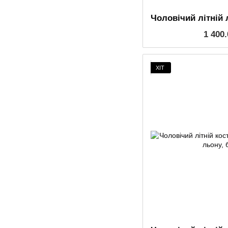
1 400
ХІТ