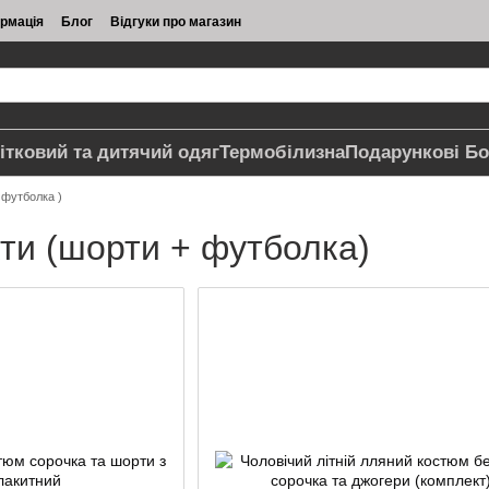
ормація
Блог
Відгуки про магазин
ітковий та дитячий одяг
Термобілизна
Подарункові Бо
 футболка )
кти (шорти + футболка)