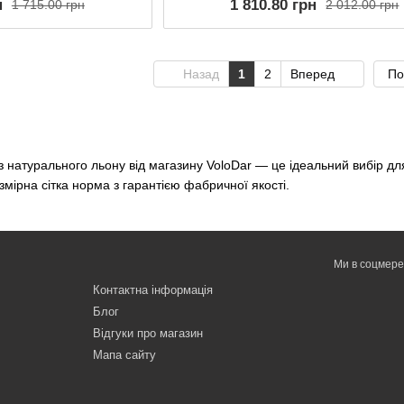
н
1 810.80 грн
1 715.00 грн
2 012.00 грн
Назад
1
2
Вперед
По
 з натурального льону від магазину VoloDar — це ідеальний вибір для
змірна сітка норма з гарантією фабричної якості.
Ми в соцмер
Контактна інформація
Блог
Відгуки про магазин
Мапа сайту