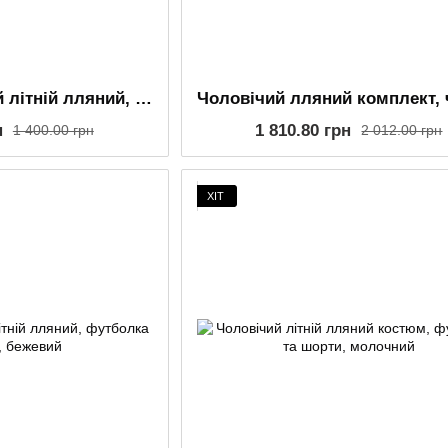
Костюм чоловічий літній лляний, футболка та шорти,чорний
н
1 810.80 грн
1 400.00 грн
2 012.00 грн
ХІТ