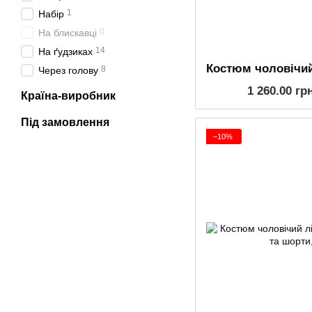
1
Набір
0
На блискавці
14
На ґудзиках
8
Через голову
1 260.00 гр
Країна-виробник
Під замовлення
−10%