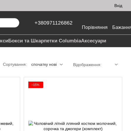
Вхід
+380971126862
Порівняння
Бажанн
кси
Бокси та Шкарпетки Columbia
Аксесуари
Сортування:
спочатку нові
Відображення:
−15%