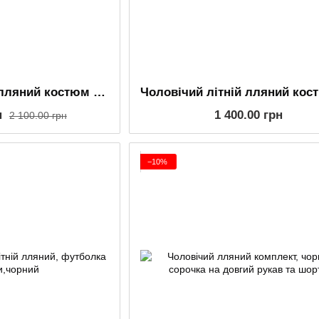
Чоловічий літній лляний костюм чорний, сорочка та джогери (комплект)
н
1 400.00 грн
2 100.00 грн
−10%