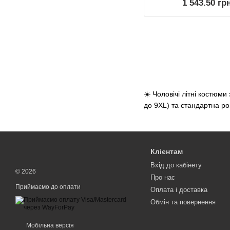
1 543.50 гр
☀️ Чоловічі літні костюми
до 9XL) та стандартна ро
Клієнтам
Вхід до кабінету
© 2026
Про нас
Приймаємо до оплати
Оплата і доставка
Обмін та повернення
Мобільна версія