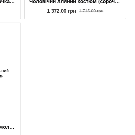
Чоловічий літній костюм сорочка та шорти з льону, сірий
Чоловічий лляний костюм (сорочка з довгим рукавом та шорти) молочний
1 372.00 грн
1 715.00 грн
Чоловічий лляний комплект, молочний – сорочка на довгий рукав та шорти