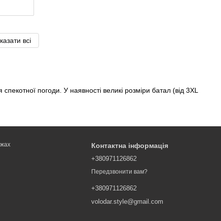
казати всі
 спекотної погоди. У наявності великі розміри батал (від 3XL
ежах
Контактна інформація
+380971126862
Передзвонити вам?
+380971126862
volodar.style@gmail.com