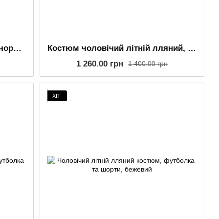
Чоловічий лляний комплект, чорний– сорочка на довгий рукав та шорти
Костюм чоловічий літній лляний, футболка та шорти, молочний
1 260.00 грн
1 400.00 грн
ХІТ