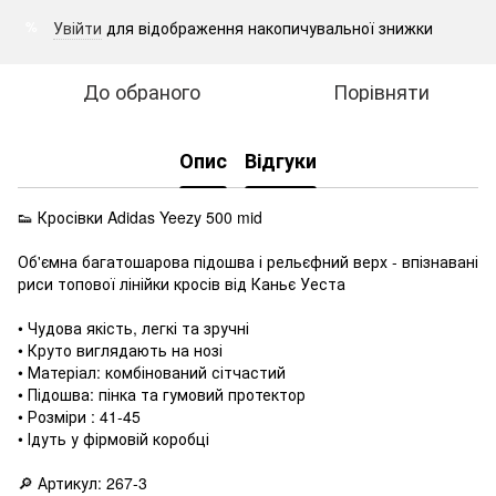
Увійти
для відображення накопичувальної знижки
%
До обраного
Порівняти
Опис
Відгуки
👟 Кросівки Adidas Yeezy 500 mid
Об'ємна багатошарова підошва і рельєфний верх - впізнавані
риси топової лінійки кросів від Каньє Уеста
• Чудова якість, легкі та зручні
• Круто виглядають на нозі
• Матеріал: комбінований сітчастий
• Підошва: пінка та гумовий протектор
• Розміри : 41-45
• Ідуть у фірмовій коробці
🔎 Артикул: 267-3