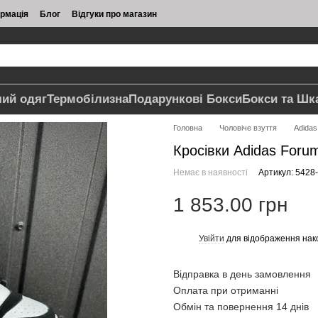
ормація
Блог
Відгуки про магазин
чий одяг
Термобілизна
Подарункові Бокси
Бокси та Шк
Головна
Чоловіче взуття
Adidas
Кросівки Adidas Forum
Немає в наявності
Артикул: 5428
1 853.00 грн
Увійти
для відображення нак
%
Відправка в день замовлення
Оплата при отриманні
Обмін та повернення 14 днів