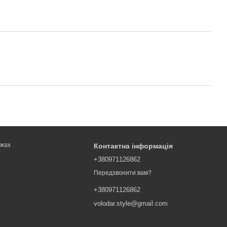
ежах
Контактна інформація
+380971126862
Передзвонити вам?
+380971126862
volodar.style@gmail.com