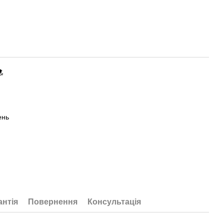
🔝
ень
антія
Повернення
Консультація