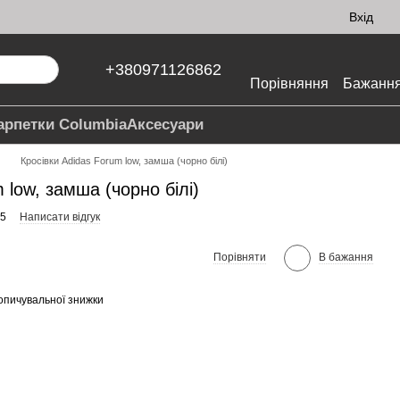
Вхід
+380971126862
Порівняння
Бажанн
арпетки Columbia
Аксесуари
Кросівки Adidas Forum low, замша (чорно білі)
 low, замша (чорно білі)
-5
Написати відгук
Порівняти
В бажання
опичувальної знижки