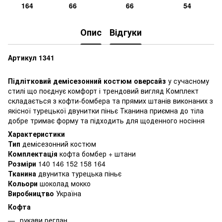
164
66
66
54
Опис
Відгуки
Артикул 1341
Підлітковий демісезонний костюм оверсайз
у сучасному
стилі що поєднує комфорт і трендовий вигляд Комплект
складається з кофти-бомбера та прямих штанів виконаних з
якісної турецької двунитки піньє Тканина приємна до тіла
добре тримає форму та підходить для щоденного носіння
Характеристики
Тип
демісезонний костюм
Комплектація
кофта бомбер + штани
Розміри
140 146 152 158 164
Тканина
двунитка турецька піньє
Кольори
шоколад мокко
Виробництво
Україна
Кофта
рукави реглан