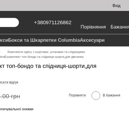
Вхід
+380971126862
Порівняння
Бажанн
кси
Бокси та Шкарпетки Columbia
Аксесуари
г
Комплекти одягу з шортами ,штанами та спідницями
ітній,комплект топ-бондо та спідниця-шорти,для дівчинки
кт топ-бондо та спідниця-шорти,для
сати відгук
.00 грн
Порівняти
В бажання
опичувальної знижки