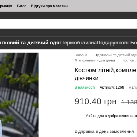
ормація
Блог
Відгуки про магазин
ітковий та дитячий одяг
Термобілизна
Подарункові Бо
Головна
Підлітковий та дитячий одя
Літні комплекти для дівчат
Костюм л
Костюм літній,компле
дівчинки
В наявності
Артикул: 1268
Напи
910.40 грн
1 138
Увійти
для відображення нак
%
Відправка в день замовлення