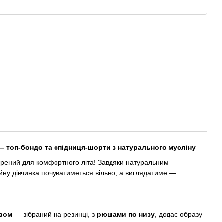
 — топ-бондо та спідниця-шорти з натурального мусліну
ворений для комфортного літа! Завдяки натуральним
йну дівчинка почуватиметься вільно, а виглядатиме —
авом
— зібраний на резинці, з
рюшами по низу
, додає образу