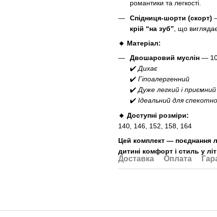
романтики та легкості.
Спідниця-шорти (скорт)
крій “на зуб”
, що виглядає
🔸 Матеріал:
Двошаровий муслін
— 10
✔️
Дихає
✔️
Гіпоалергенний
✔️
Дуже легкий і приємний
✔️
Ідеальний для спекотно
🔸 Доступні розміри:
140, 146, 152, 158, 164
Цей комплект — поєднання л
дитині комфорт і стиль у літн
Доставка
Оплата
Гар