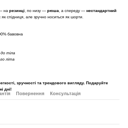
— на
резинці
, по низу —
рюша
, а спереду —
нестандартний
 як спідниця, але зручно носиться як шорти.
0% бавовна
 до тіла
го літа
егкості, зручності та трендового вигляду. Подаруйте
і дні!
антія
Повернення
Консультація