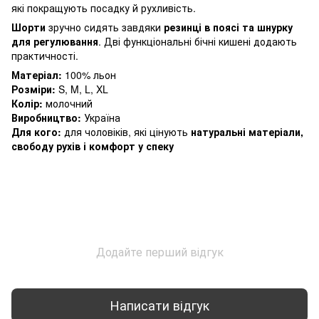
які покращують посадку й рухливість.
Шорти
зручно сидять завдяки
резинці в поясі та шнурку
для регулювання
. Дві функціональні бічні кишені додають
практичності.
Матеріал:
100% льон
Розміри:
S, M, L, XL
Колір:
молочний
Виробництво:
Україна
Для кого:
для чоловіків, які цінують
натуральні матеріали,
свободу рухів і комфорт у спеку
Додайте перший відгук
Написати відгук