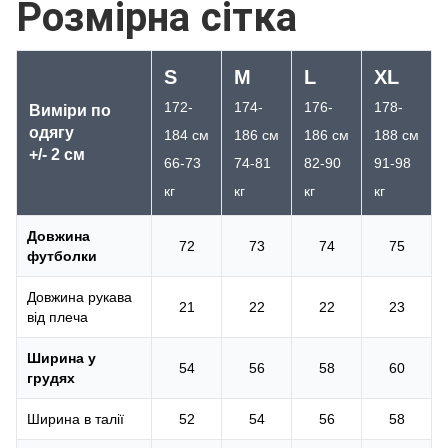
Розмірна сітка
S
M
L
XL
172-
174-
176-
178-
Виміри по
одягу
184 см
186 см
186 см
188 см
+/- 2 см
66-73
74-81
82-90
91-98
кг
кг
кг
кг
Довжина
72
73
74
75
футболки
Довжина рукава
21
22
22
23
від плеча
Ширина у
54
56
58
60
грудях
Ширина в талії
52
54
56
58