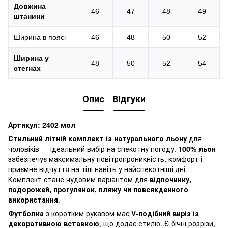
Довжина
46
47
48
49
штанини
Ширина в поясі
46
48
50
52
Ширина у
48
50
52
54
стегнах
Опис
Відгуки
Артикул: 2402 мол
Стильний літній комплект із натурального льону
для
чоловіків — ідеальний вибір на спекотну погоду.
100% льон
забезпечує максимальну повітропроникність, комфорт і
приємне відчуття на тілі навіть у найспекотніші дні.
Комплект стане чудовим варіантом для
відпочинку,
подорожей, прогулянок, пляжу чи повсякденного
використання
.
Футболка
з коротким рукавом має
V-подібний виріз із
декоративною вставкою
, що додає стилю. Є бічні розрізи,