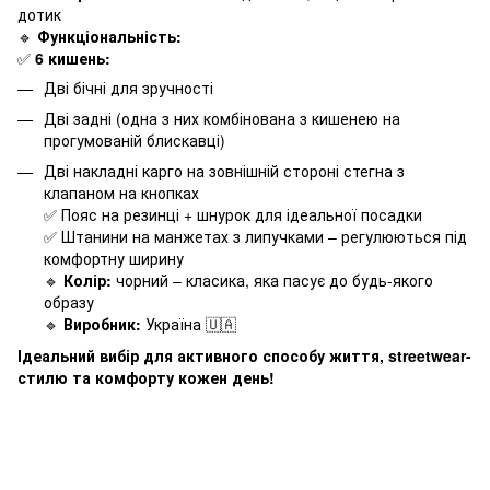
дотик
🔹
Функціональність:
✅
6 кишень:
Дві бічні для зручності
Дві задні (одна з них комбінована з кишенею на
прогумованій блискавці)
Дві накладні карго на зовнішній стороні стегна з
клапаном на кнопках
✅ Пояс на резинці + шнурок для ідеальної посадки
✅ Штанини на манжетах з липучками – регулюються під
комфортну ширину
🔹
Колір:
чорний – класика, яка пасує до будь-якого
образу
🔹
Виробник:
Україна 🇺🇦
Ідеальний вибір для активного способу життя, streetwear-
стилю та комфорту кожен день!