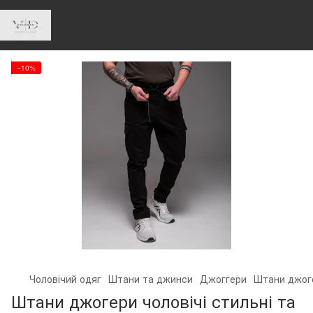
−10%
Чоловічий одяг
Штани та джинси
Джоггери
Штани джогер
Штани джогери чоловічі стильні та