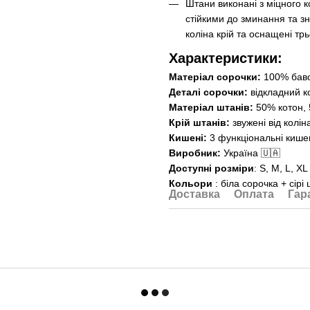
Штани виконані з міцного 
стійкими до зминання та зн
коліна крій та оснащені т
Характеристики:
Матеріал сорочки:
100% баво
Деталі сорочки:
відкладний ко
Матеріал штанів:
50% котон,
Крій штанів:
звужені від колін
Кишені:
3 функціональні кишені
Виробник:
Україна 🇺🇦
Доступні розміри
: S, M, L, XL
Кольори
: біла сорочка + сір
Доставка
Оплата
Гар