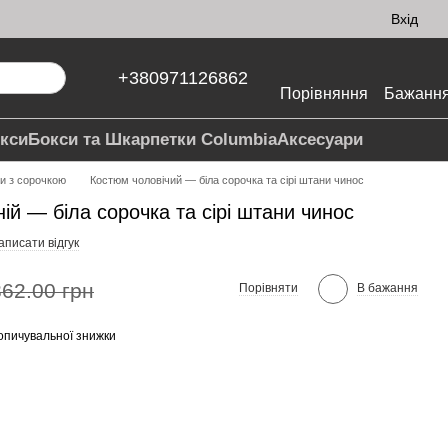
Вхід
+380971126862
Порівняння
Бажанн
кси
Бокси та Шкарпетки Columbia
Аксесуари
и з сорочкою
Костюм чоловічий — біла сорочка та сірі штани чинос
ій — біла сорочка та сірі штани чинос
аписати відгук
362.00 грн
Порівняти
В бажання
опичувальної знижки