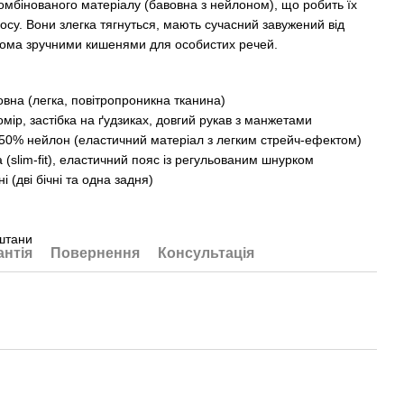
комбінованого матеріалу (бавовна з нейлоном), що робить їх
осу. Вони злегка тягнуться, мають сучасний завужений від
рьома зручними кишенями для особистих речей.
вна (легка, повітропроникна тканина)
мір, застібка на ґудзиках, довгий рукав з манжетами
 50% нейлон (еластичний матеріал з легким стрейч-ефектом)
а (slim-fit), еластичний пояс із регульованим шнурком
 (дві бічні та одна задня)
і штани
антія
Повернення
Консультація