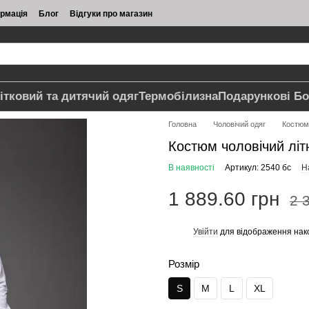
ормація
Блог
Відгуки про магазин
ітковий та дитячий одяг
Термобілизна
Подарункові Бо
Головна
Чоловічий одяг
Костюм
Костюм чоловічий літн
В наявності
Артикул: 2540 бс
Н
1 889.60 грн
2 
Увійти
для відображення нак
%
Розмір
S
M
L
XL