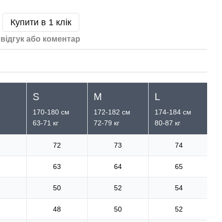
Купити в 1 клік
відгук або коментар
S
M
L
X
170-180 см
172-182 см
174-184 см
1
63-71 кг
72-79 кг
80-87 кг
88
72
73
74
63
64
65
50
52
54
48
50
52