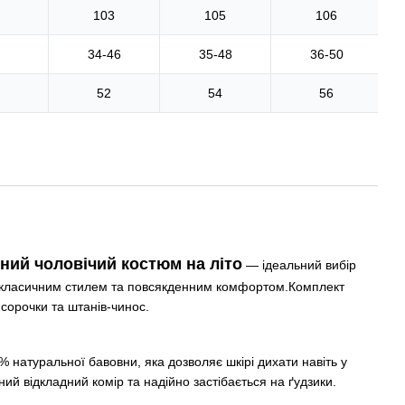
103
105
106
34-46
35-48
36-50
52
54
56
ний чоловічий костюм на літо
— ідеальний вибір
ж класичним стилем та повсякденним комфортом.Комплект
 сорочки та штанів-чинос.
 натуральної бавовни, яка дозволяє шкірі дихати навіть у
ний відкладний комір та надійно застібається на ґудзики.