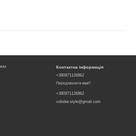
ежах
Контактна інформація
+380971126862
Передзвонити вам?
+380971126862
volodar.style@gmail.com