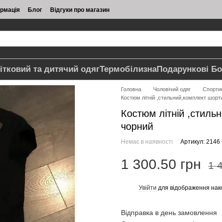
ормація
Блог
Відгуки про магазин
ітковий та дитячий одяг
Термобілизна
Подарункові Бо
Головна
Чоловічий одяг
Спорти
Костюм літній ,стильний,комплект шорт
Костюм літній ,стиль
чорний
Немає в наявності
Артикул: 2146
1 300.50 грн
1 
Увійти
для відображення нак
%
Відправка в день замовлення