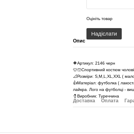
Оцініть товар
Надіслати
Опис
🔶Артикул: 2146 черн
👕🩳Спортивний костюм чолові
📐Розміри: S,M,L,XL,XXL ( мало
👍Матеріал: футболка ( лакост
лайкра. Лого на футболці - виш
🧷Виробник: Туреччина
Доставка
Оплата
Гар