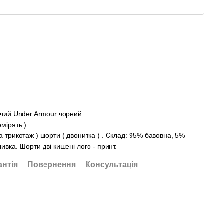
чий Under Armour чорний
мірять )
а трикотаж ) шорти ( двонитка ) . Склад: 95% бавовна, 5%
ивка. Шорти дві кишені лого - принт.
антія
Повернення
Консультація