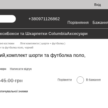
Вхід
+380971126862
Порівняння
Бажанн
кси
Бокси та Шкарпетки Columbia
Аксесуари
вні костюми
Літні комплекти ( шорти + футболка )
и та футболка поло, чорний
ний,комплект шорти та футболка поло,
 чорн
Написати відгук
445.00 грн
Порівняти
В бажання
опичувальної знижки