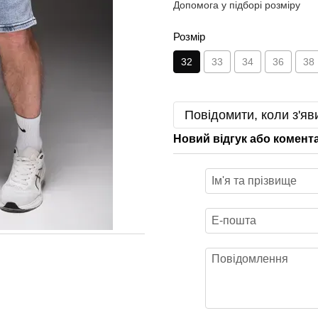
Допомога у підборі розміру
Розмір
32
33
34
36
38
Повідомити, коли з'яв
Новий відгук або комент