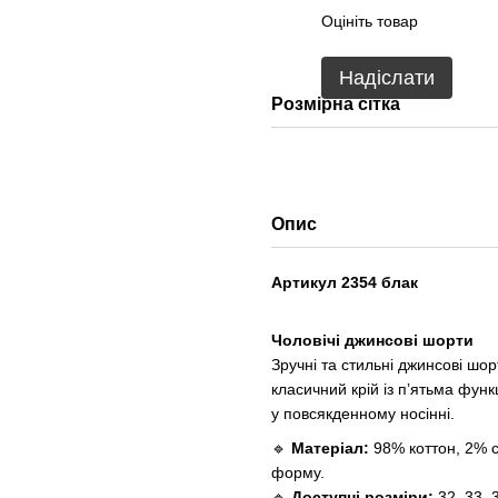
Оцініть товар
Надіслати
Розмірна сітка
Опис
Артикул 2354 блак
Чоловічі джинсові шорти
Зручні та стильні джинсові шо
класичний крій із п’ятьма фун
у повсякденному носінні.
🔹
Матеріал:
98% коттон, 2% с
форму.
🔹
Доступні розміри:
32, 33, 3