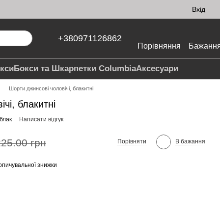
Вхід
+380971126862
Порівняння
Бажанн
кси
Бокси та Шкарпетки Columbia
Аксесуари
Шорти джинсові чоловічі, блакитні
чі, блакитні
блак
Написати відгук
225.00 грн
Порівняти
В бажання
опичувальної знижки