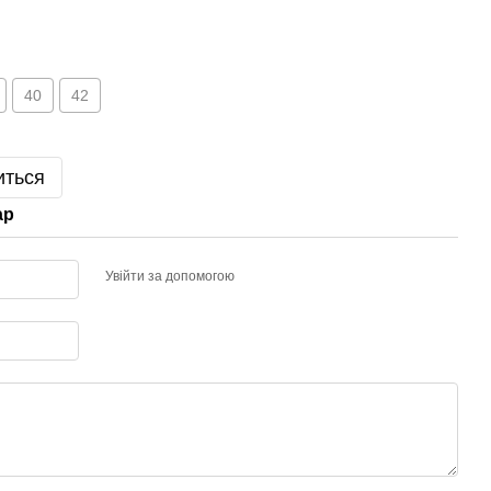
40
42
иться
ар
Увійти за допомогою