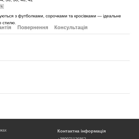
🇳
нуються з футболками, сорочками та кросівками — ідеальне
о стилю.
антія
Повернення
Консультація
ежах
Контактна інформація