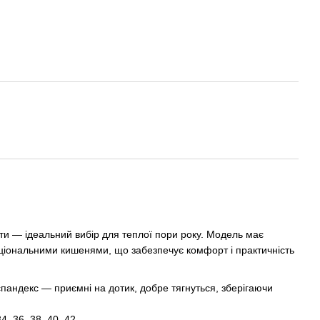
рти — ідеальний вибір для теплої пори року. Модель має
кціональними кишенями, що забезпечує комфорт і практичність
пандекс — приємні на дотик, добре тягнуться, зберігаючи
4, 36, 38, 40, 42