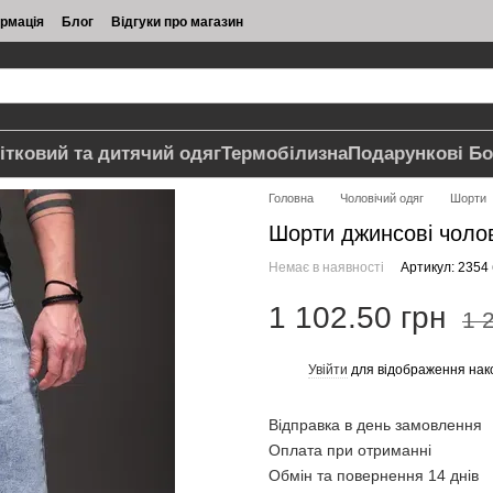
ормація
Блог
Відгуки про магазин
ітковий та дитячий одяг
Термобілизна
Подарункові Бо
Головна
Чоловічий одяг
Шорти
Шорти джинсові чолові
Немає в наявності
Артикул: 2354 
1 102.50 грн
1 
Увійти
для відображення нак
%
Відправка в день замовлення
Оплата при отриманні
Обмін та повернення 14 днів