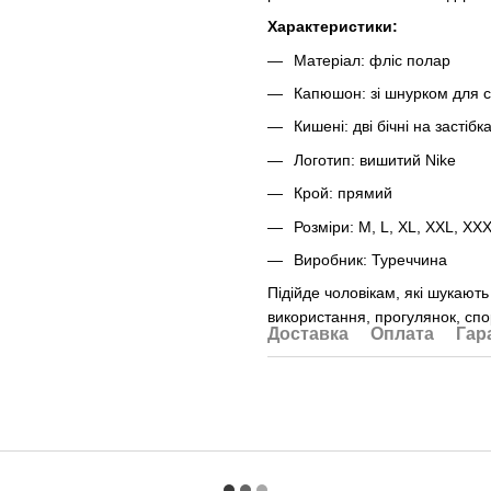
Характеристики:
Матеріал: фліс полар
Капюшон: зі шнурком для 
Кишені: дві бічні на застібк
Логотип: вишитий Nike
Крой: прямий
Розміри: M, L, XL, XXL, XX
Виробник: Туреччина
Підійде чоловікам, які шукають
використання, прогулянок, сп
Доставка
Оплата
Гар