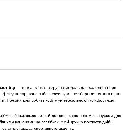
астібці
— тепла, м’яка та зручна модель для холодної пори
го флісу полар, вона забезпечує відмінне збереження тепла, не
хати. Прямий крій робить кофту універсальною і комфортною
ібкою-блискавкою по всій довжині, капюшоном зі шнурком для
ічними кишенями на застібках, у які зручно покласти дрібні
лює стиль і додає спортивного акценту.