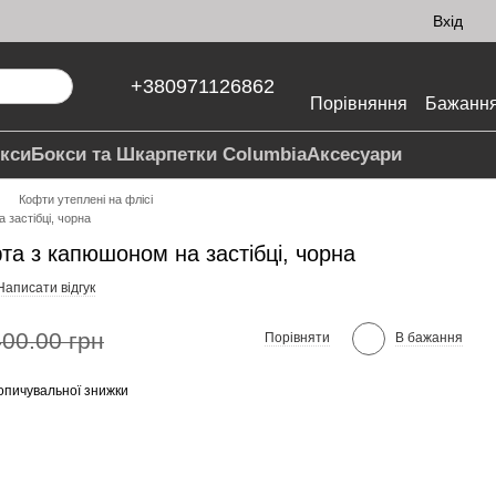
Вхід
+380971126862
Порівняння
Бажанн
кси
Бокси та Шкарпетки Columbia
Аксесуари
Кофти утеплені на флісі
 застібці, чорна
та з капюшоном на застібці, чорна
Написати відгук
400.00 грн
Порівняти
В бажання
опичувальної знижки