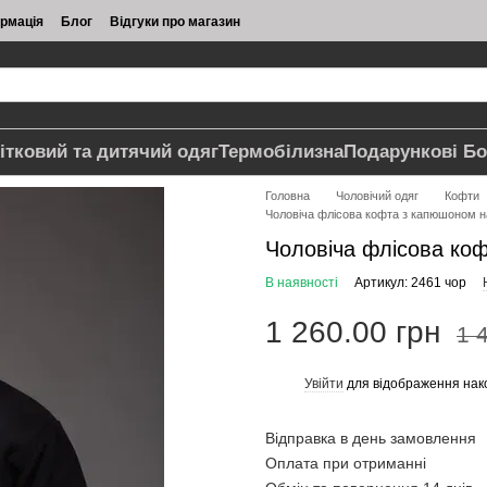
ормація
Блог
Відгуки про магазин
ітковий та дитячий одяг
Термобілизна
Подарункові Бо
Головна
Чоловічий одяг
Кофти
Чоловіча флісова кофта з капюшоном на
Чоловіча флісова коф
В наявності
Артикул: 2461 чор
1 260.00 грн
1 
Увійти
для відображення нак
%
Відправка в день замовлення
Оплата при отриманні