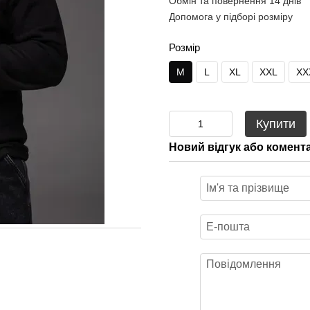
Обмін та повернення 14 днів
Допомога у підборі розміру
Розмір
M
L
XL
XXL
XX
Купити
Новий відгук або комент