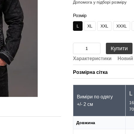
Допомога у підборі розміру
Розмір
L
XL
XXL
XXXL
Купити
Характеристики
Новий 
Розмірна сітка
L
Виміри по одягу
16
+/- 2 см
70
Довжина