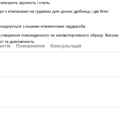
зпечують зручність і стиль.
ні з клапанами на гудзиках для цінних дрібниць і дві бічні
поєднується з іншими елементами гардероба.
я створення повсякденного чи напівспортивного образу. Висока
т та довговічність.
антія
Повернення
Консультація