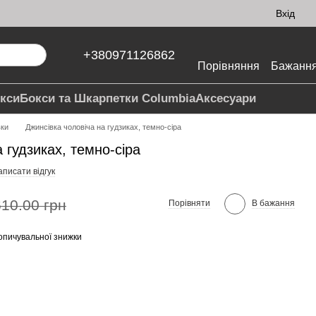
Вхід
+380971126862
Порівняння
Бажанн
кси
Бокси та Шкарпетки Columbia
Аксесуари
вки
Джинсівка чоловіча на гудзиках, темно-сіра
 гудзиках, темно-сіра
писати відгук
610.00 грн
Порівняти
В бажання
опичувальної знижки