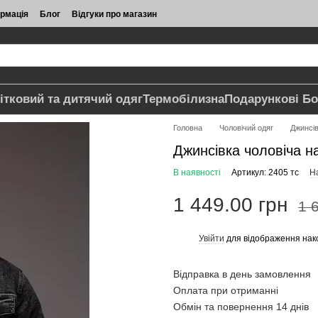
ормація
Блог
Відгуки про магазин
ітковий та дитячий одяг
Термобілизна
Подарункові Бо
Головна
Чоловічий одяг
Джинсі
Джинсівка чоловіча на
В наявності
Артикул: 2405 тс
На
1 449.00 грн
1 
Увійти
для відображення нак
%
Відправка в день замовлення
Оплата при отриманні
Обмін та повернення 14 днів