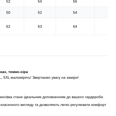
52
54
56
5
50
52
54
5
62
63
64
6
ках, темно-сіра
L, 5XL маломірять! Звертаємо увагу на заміри!
жинсівка стане ідеальним доповненням до вашого гардероба:
класичного вигляду та дозволяють легко регулювати комфорт