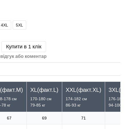
4XL
5XL
Купити в 1 клік
відгук або коментар
 (факт.M)
XL(факт.L)
XXL(факт.XL)
3XL(фа
8-178 см
170-180 см
174-182 см
176-184 с
-78 кг
79-85 кг
86-93 кг
94-100 кг
67
69
71
7