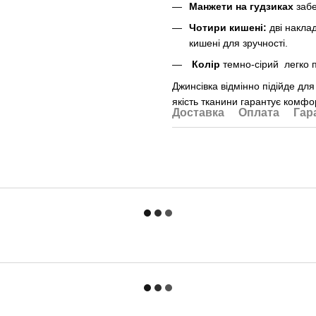
Манжети на гудзиках
забе
Чотири кишені:
дві наклад
кишені для зручності.
Колір
темно-сірий легко 
Джинсівка відмінно підійде дл
якість тканини гарантує комфор
Доставка
Оплата
Гар