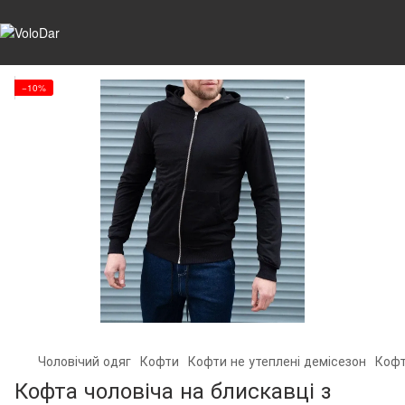
−10%
Чоловічий одяг
Кофти
Кофти не утеплені демісезон
Кофт
Кофта чоловіча на блискавці з