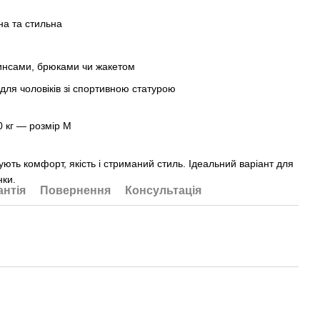
на та стильна
жинсами, брюками чи жакетом
для чоловіків зі спортивною статурою
0 кг — розмір М
інують комфорт, якість і стриманий стиль. Ідеальний варіант для
нки.
антія
Повернення
Консультація