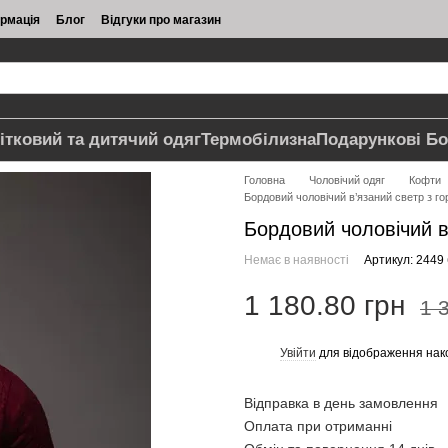
ормація
Блог
Відгуки про магазин
ітковий та дитячий одяг
Термобілизна
Подарункові Бо
Головна
Чоловічий одяг
Кофти
Бордовий чоловічий в’язаний светр з г
Бордовий чоловічий в
Немає в наявності
Артикул: 2449
1 180.80 грн
1 
Увійти
для відображення нак
%
Відправка в день замовлення
Оплата при отриманні