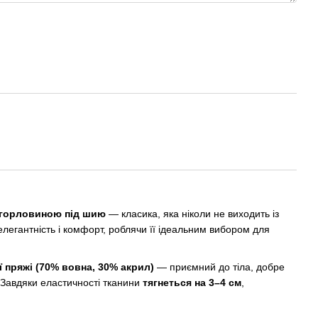
 горловиною під шию
— класика, яка ніколи не виходить із
легантність і комфорт, роблячи її ідеальним вибором для
ї пряжі (70% вовна, 30% акрил)
— приємний до тіла, добре
 Завдяки еластичності тканини
тягнеться на 3–4 см
,