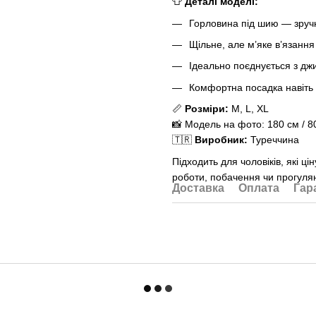
👕
Деталі моделі:
Горловина під шию — зруч
Щільне, але м’яке в’язання
Ідеально поєднується з д
Комфортна посадка навіть 
📏
Розміри:
M, L, XL
📸 Модель на фото: 180 см / 8
🇹🇷
Виробник:
Туреччина
Підходить для чоловіків, які ц
роботи, побачення чи прогуля
Доставка
Оплата
Гар