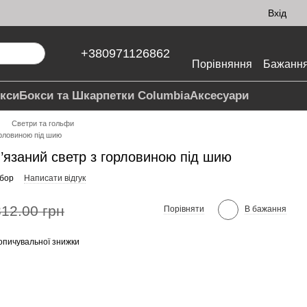
Вхід
+380971126862
Порівняння
Бажанн
кси
Бокси та Шкарпетки Columbia
Аксесуари
Светри та гольфи
орловиною під шию
’язаний светр з горловиною під шию
 бор
Написати відгук
312.00 грн
Порівняти
В бажання
опичувальної знижки