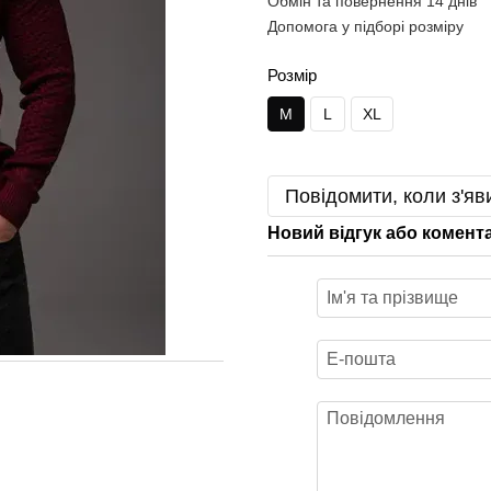
Обмін та повернення 14 днів
Допомога у підборі розміру
Розмір
M
L
XL
Повідомити, коли з'яв
Новий відгук або комент