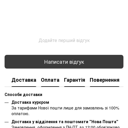
Додайте перший відгук
Написати відгук
Доставка
Оплата
Гарантія
Повернення
К
Способи доставки
Доставка курєром
За тарифами Нової пошти лише для замовлень зі 100%
оплатою.
Доставка у відділення та поштомати "Нова Пошта"
Замовлення, оформлення з ПН-ПТ до 12:00 обов'язково