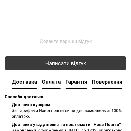
Додайте перший відгук
Написати відгук
Доставка
Оплата
Гарантія
Повернення
К
Способи доставки
Доставка курєром
За тарифами Нової пошти лише для замовлень зі 100%
оплатою.
Доставка у відділення та поштомати "Нова Пошта"
Замовлення, оформлення з ПН-ПТ до 12:00 обов'язково