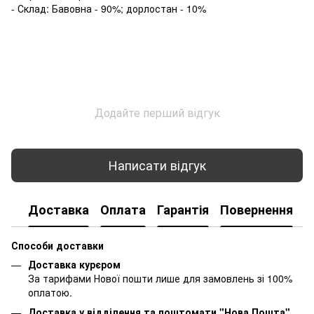
- Склад: Бавовна - 90%; дорлостан - 10%
Додайте перший відгук
Написати відгук
Доставка
Оплата
Гарантія
Повернення
К
Способи доставки
Доставка курєром
За тарифами Нової пошти лише для замовлень зі 100%
оплатою.
Доставка у відділення та поштомати "Нова Пошта"