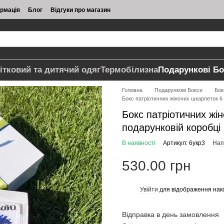
ормація
Блог
Відгуки про магазин
ітковий та дитячий одяг
Термобілизна
Подарункові Бо
Головна
Подарункові Бокси
Бок
Бокс патріотичних жіночих шкарпеток 6 
Бокс патріотичних жі
подарунковій коробці
В наявності
Артикул: 6укр3
Нап
530.00 грн
Увійти
для відображення нак
%
Відправка в день замовлення