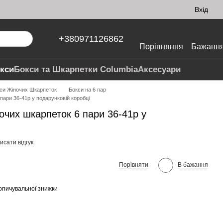
Вхід
+380971126862
Порівняння
Бажанн
кси
Бокси та Шкарпетки Columbia
Аксесуари
си Жіночих Шкарпеток
Бокси на 6 пар
пари 36-41р у подарунковій коробці
ночих шкарпеток 6 пари 36-41р у
исати відгук
Порівняти
В бажання
опичувальної знижки