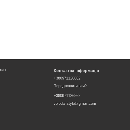
ежах
Контактна інформація
+380971126862
Передзвонити вам?
+380971126862
volodar.style@gmail.com