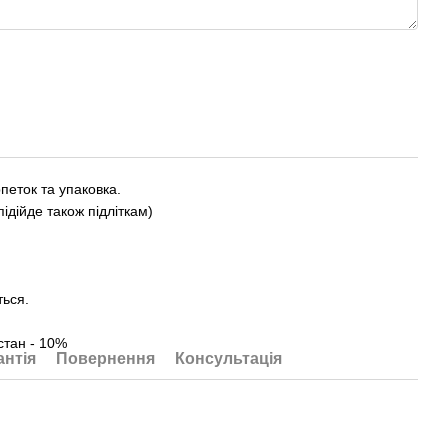
петок та упаковка.
підійде також підліткам)
ться.
стан - 10%
антія
Повернення
Консультація