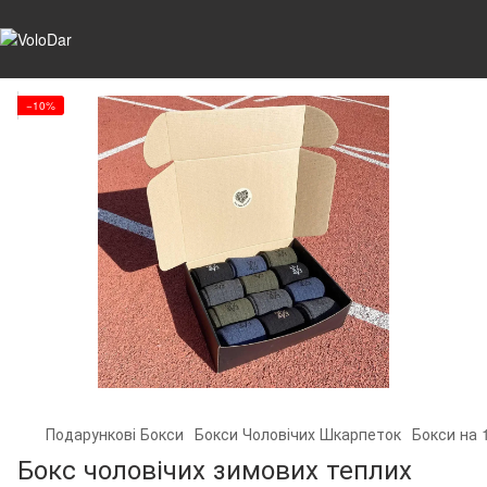
−10%
Подарункові Бокси
Бокси Чоловічих Шкарпеток
Бокси на 
Бокс чоловічих зимових теплих