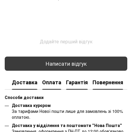
Додайте перший відгук
Написати відгук
Доставка
Оплата
Гарантія
Повернення
К
Способи доставки
Доставка курєром
За тарифами Нової пошти лише для замовлень зі 100%
оплатою.
Доставка у відділення та поштомати "Нова Пошта"
Замовлення, оформлення з ПН-ПТ до 12:00 обов'язково