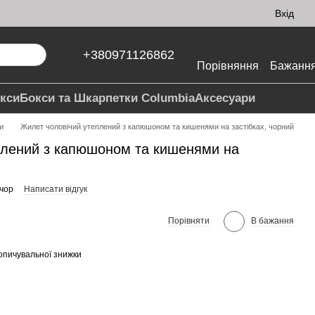
Вхід
+380971126862
Порівняння
Бажанн
кси
Бокси та Шкарпетки Columbia
Аксесуари
и
Жилет чоловічий утеплений з капюшоном та кишенями на застібках, чорний
плений з капюшоном та кишенями на
 чор
Написати відгук
Порівняти
В бажання
опичувальної знижки