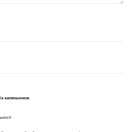
 із капюшоном
ьності