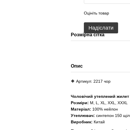
Оцініть товар
Надіслати
Розмірна сітка
Опис
🔶 Артикул: 2217 чор
Чоловічий утеплений жилет
Розміри:
M, L, XL, XXL, XXXL
Матеріал:
100% нейлон
Утеплювач:
синтепон 150 щіл
Виробник:
Китай