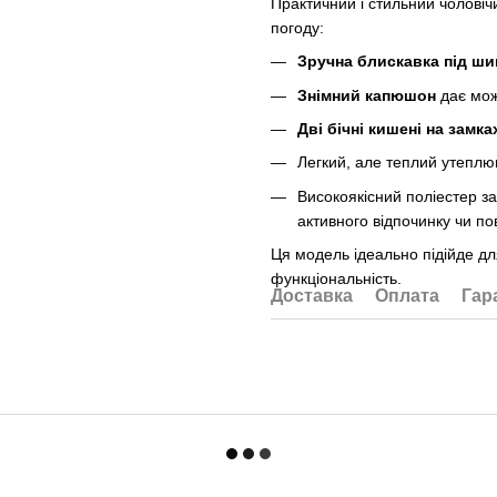
Практичний і стильний чоловіч
погоду:
Зручна блискавка під ш
Знімний капюшон
дає мож
Дві бічні кишені на замка
Легкий, але теплий утепл
Високоякісний поліестер за
активного відпочинку чи по
Ця модель ідеально підійде дл
функціональність.
Доставка
Оплата
Гар