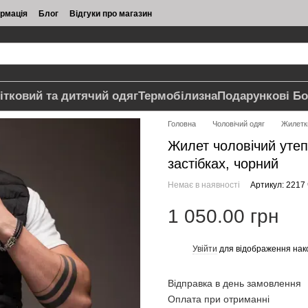
ормація
Блог
Відгуки про магазин
ітковий та дитячий одяг
Термобілизна
Подарункові Бо
Головна
Чоловічий одяг
Жилетк
Жилет чоловічий уте
застібках, чорний
Немає в наявності
Артикул: 2217
1 050.00 грн
Увійти
для відображення нак
%
Відправка в день замовлення
Оплата при отриманні