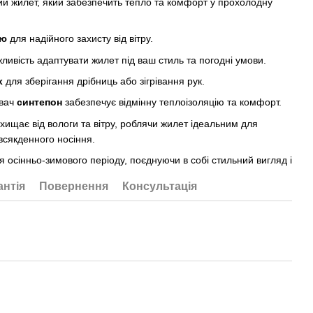
ий жилет, який забезпечить тепло та комфорт у прохолодну
ию
для надійного захисту від вітру.
ливість адаптувати жилет під ваш стиль та погодні умови.
х
для зберігання дрібниць або зігрівання рук.
ювач
синтепон
забезпечує відмінну теплоізоляцію та комфорт.
хищає від вологи та вітру, роблячи жилет ідеальним для
всякденного носіння.
я осінньо-зимового періоду, поєднуючи в собі стильний вигляд і
антія
Повернення
Консультація