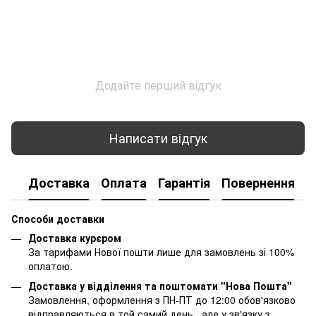
Додайте перший відгук
Написати відгук
Доставка
Оплата
Гарантія
Повернення
К
Способи доставки
Доставка курєром
За тарифами Нової пошти лише для замовлень зі 100%
оплатою.
Доставка у відділення та поштомати "Нова Пошта"
Замовлення, оформлення з ПН-ПТ до 12:00 обов'язково
відправляються в той самий день , але у зв'язку з