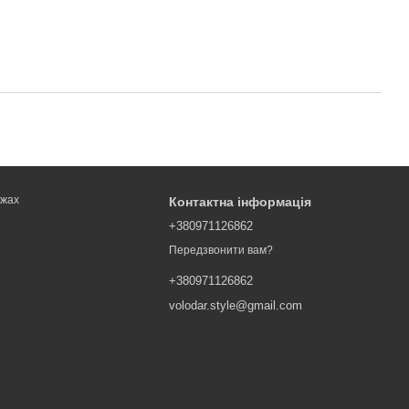
ежах
Контактна інформація
+380971126862
Передзвонити вам?
+380971126862
volodar.style@gmail.com