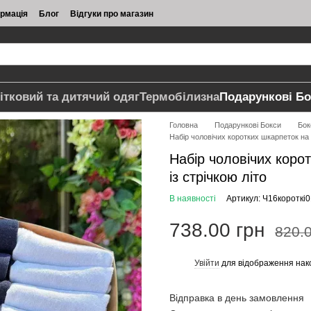
ормація
Блог
Відгуки про магазин
ітковий та дитячий одяг
Термобілизна
Подарункові Бо
Головна
Подарункові Бокси
Бок
Набір чоловічих коротких шкарпеток на 1
Набір чоловічих корот
із стрічкою літо
В наявності
Артикул: Ч16короткі
738.00 грн
820.0
Увійти
для відображення нак
%
Відправка в день замовлення