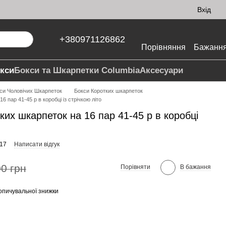
Вхід
+380971126862
Порівняння
Бажанн
кси
Бокси та Шкарпетки Columbia
Аксесуари
си Чоловічих Шкарпеток
Бокси Коротких шкарпеток
6 пар 41-45 р в коробці із стрічкою літо
ких шкарпеток на 16 пар 41-45 р в коробці
017
Написати відгук
0 грн
Порівняти
В бажання
опичувальної знижки