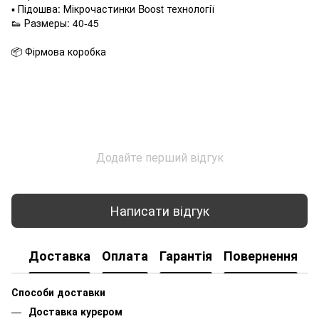
▪ Підошва: Мікрочастинки Boost технології
👟 Размеры: 40-45
📦 Фірмова коробка
Додайте перший відгук
Написати відгук
Доставка
Оплата
Гарантія
Повернення
К
Способи доставки
Доставка курєром